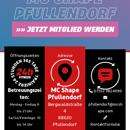
PFULLENDORF
»» JETZT MITGLIED WERDEN
Öffnungszeiten
Adresse
Kontakt
MC Shape
Betreuungszei
07552 3824090
Pfullendorf
ten:
Bergwaldstraße
pfullendorf@mcsh
Montag - Freitag 9
4
ape.com
bis 21 Uhr
88630
Sa/So/Feiertage: 10
Pfullendorf
Kontaktformular
bis 14 Uhr