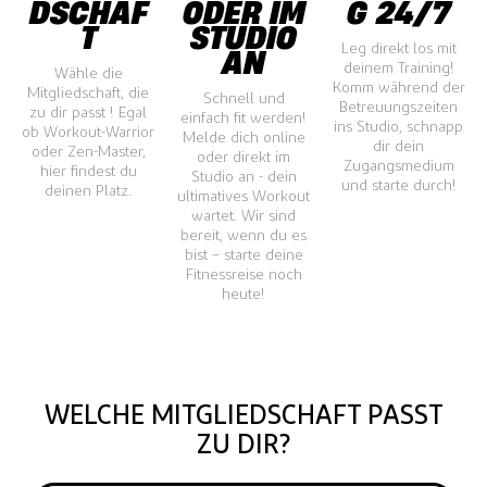
DSCHAF
ODER IM
G 24/7
T
STUDIO
Leg direkt los mit
AN
deinem Training!
Wähle die
Komm während der
Mitgliedschaft, die
Schnell und
Betreuungszeiten
zu dir passt ! Egal
einfach fit werden!
ins Studio, schnapp
ob Workout-Warrior
Melde dich online
dir dein
oder Zen-Master,
oder direkt im
Zugangsmedium
hier findest du
Studio an - dein
und starte durch!
deinen Platz.
ultimatives Workout
wartet. Wir sind
bereit, wenn du es
bist – starte deine
Fitnessreise noch
heute!
WELCHE MITGLIEDSCHAFT PASST
ZU DIR?