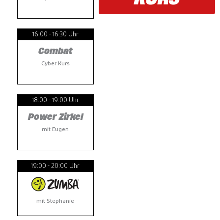
16:00 - 16:30 Uhr
16:00 - 16:30 Uhr
16:00
Combat
Core Work
Cyber Kurs
Cyber Kurs
Cy
18:00 - 19:00 Uhr
16:45 - 17:30 Uhr
18:00
Power Zirkel
Fat Attack
Powe
mit Eugen
mit Gabriel
m
19:00 - 20:00 Uhr
mit Stephanie