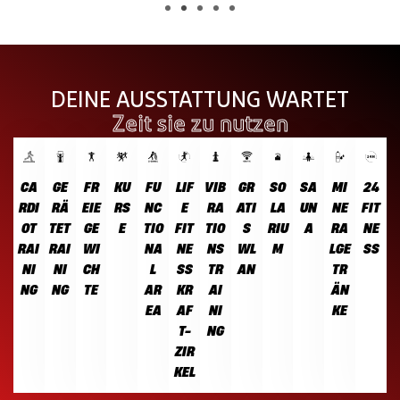
DEINE AUSSTATTUNG WARTET
Zeit sie zu nutzen
CA
GE
FR
KU
FU
LIF
VIB
GR
SO
SA
MI
24
RDI
RÄ
EIE
RS
NC
E
RA
ATI
LA
UN
NE
FIT
OT
TET
GE
E
TIO
FIT
TIO
S
RIU
A
RA
NE
RAI
RAI
WI
NA
NE
NS
WL
M
LGE
SS
NI
NI
CH
L
SS
TR
AN
TR
NG
NG
TE
AR
KR
AI
ÄN
EA
AF
NI
KE
T-
NG
ZIR
KEL