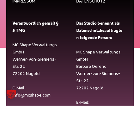
IMPRESSUM
DATENSCHUTZ
Verantwortlich gemäß §
Das Studio benennt als
5 TMG​
Datenschutzbeauftragte
n folgende Person:​
MC Shape Verwaltungs
GmbH
MC Shape Verwaltungs
Werner-von-Siemens-
GmbH
Str. 22
Barbara Oerenc
72202 Nagold
Werner-von-Siemens-
Str. 22
E-Mail:
72202 Nagold
info@mcshape.com
E-Mail:
datenschutz@mcshape.
Hinweis:
Vertragsangelegenheit
com
en werden unter dieser
E-Mail nicht bearbeitet
Hinweis:
und weitergeleitet.
Betriebe werden als