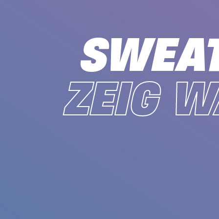
SWEAT
ZEIG W