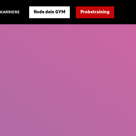
finde dein GYM
Probetraining
KARRIERE