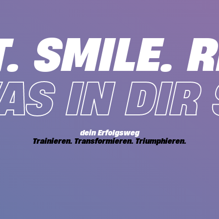
. SMILE. R
AS IN DIR
dein Erfolgsweg
Trainieren. Transformieren. Triumphieren.