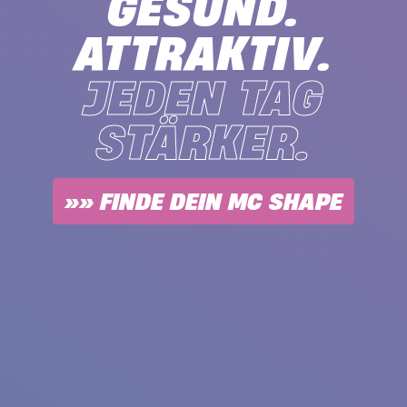
GESUND.
ATTRAKTIV.
JEDEN TAG
STÄRKER.
»» FINDE DEIN MC SHAPE