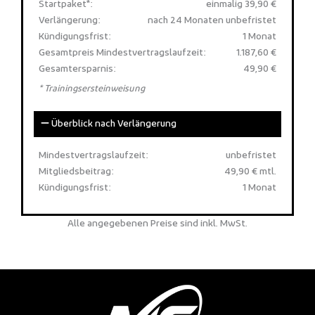
Startpaket*:
einmalig 39,90 €
Verlängerung:
nach 24 Monaten unbefristet
Kündigungsfrist:
1 Monat
Gesamtpreis Mindestvertragslaufzeit:
1.187,60 €
Gesamtersparnis:
49,90 €
* Trainingsersteinweisung
Überblick nach Verlängerung
Mindestvertragslaufzeit:
unbefristet
Mitgliedsbeitrag:
49,90 € mtl.
Kündigungsfrist:
1 Monat
Alle angegebenen Preise sind inkl. MwSt.