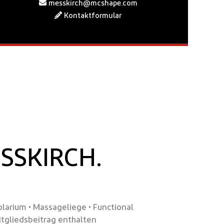
messkirch@mcshape.com
Kontaktformular
ESSKIRCH.
olarium • Massageliege • Functional
itgliedsbeitrag enthalten