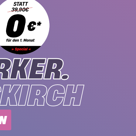
RKER.
KIRCH
EN