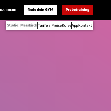
finde dein GYM
Probetraining
KARRIERE
Tarife / Preise
Kurse
App
Kontakt
Studio: Messkirch