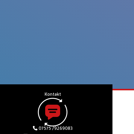
Kontakt
07575 /9269083