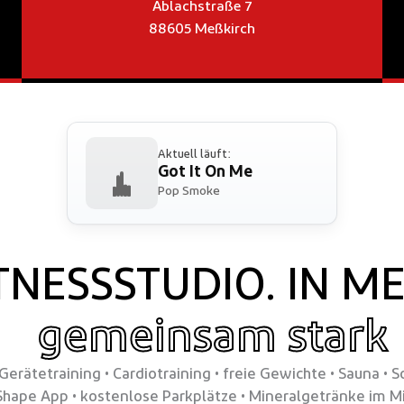
Ablachstraße 7
88605 Meßkirch
Aktuell läuft:
Got It On Me
Pop Smoke
TNESSSTUDIO. IN M
gemeinsam stark
 Gerätetraining • Cardiotraining • freie Gewichte
•
Sauna • S
Shape App • kostenlose Parkplätze • Mineralgetränke im M