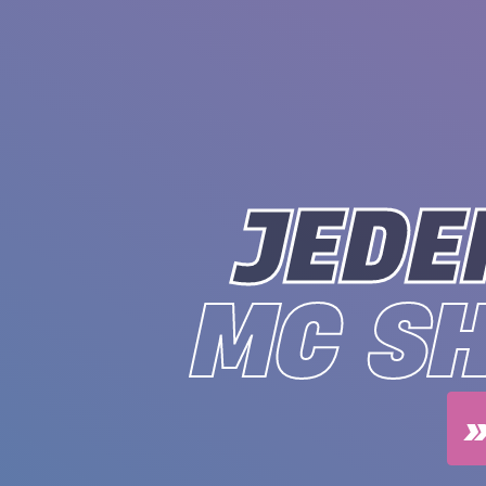
JEDE
MC S
»