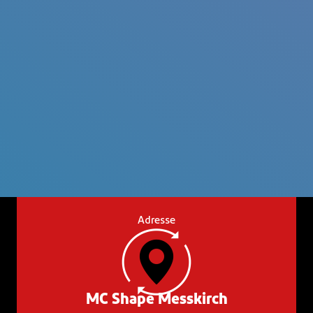
Adresse
MC Shape Messkirch