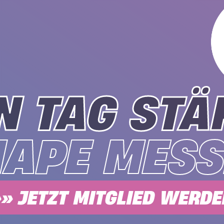
N TAG STÄ
HAPE MESS
» JETZT MITGLIED WERD