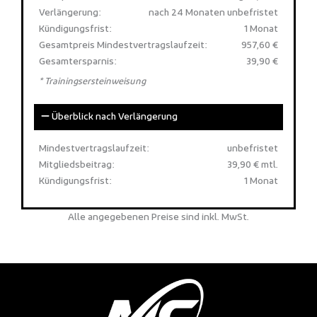
Verlängerung:
nach 24 Monaten unbefristet
Kündigungsfrist:
1 Monat
Gesamtpreis Mindestvertragslaufzeit:
957,60 €
Gesamtersparnis:
39,90 €
* Trainingsersteinweisung
Überblick nach Verlängerung
Mindestvertragslaufzeit:
unbefristet
Mitgliedsbeitrag:
39,90 € mtl.
Kündigungsfrist:
1 Monat
Alle angegebenen Preise sind inkl. MwSt.