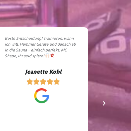
Beste Entscheidung! Trainieren, wann
Mega Gerä
ich will, Hammer Geräte und danach ab
topmodern
in die Sauna – einfach perfekt. MC
Trainer. A
Shape, ihr seid spitze!
Studio. K
Jeanette Kohl




