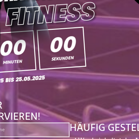
 FITNESS
00
00
SEKUNDEN
MINUTEN
25 BIS 25.05.2025
R
RVIEREN!
HÄUFIG GESTE