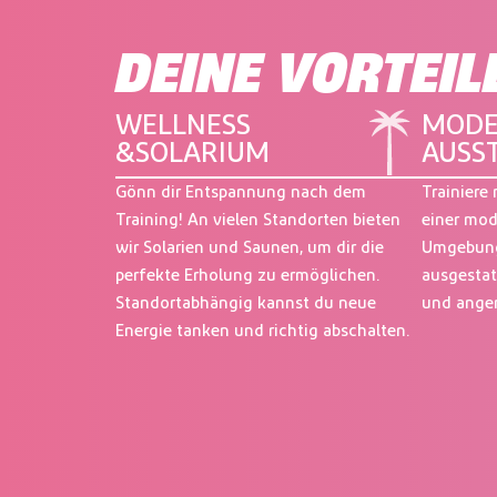
e
z
r
DEINE VORTEIL
S
t
a
WELLNESS
MODE
n
&SOLARIUM
AUSS
d
Gönn dir Entspannung nach dem
Trainiere
o
Training! An vielen Standorten bieten
einer mo
r
wir Solarien und Saunen, um dir die
Umgebung.
t
perfekte Erholung zu ermöglichen.
ausgestat
Standortabhängig kannst du neue
und ange
Energie tanken und richtig abschalten.