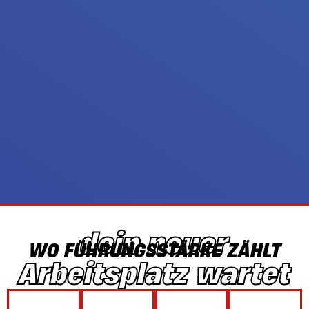
dein neuer
WO FÜHRUNGSSTÄRKE ZÄHLT
Arbeitsplatz wartet