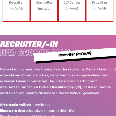
Recruiter
Controller
CallCenter
ProLiving
(m/w/d)
(m/w/d)
(m/w/d)
(m/w/d)
RECRUITER/-IN
WIR SUCHEN DICH
Recruiter (m/w/d)
Wir sind ein dynamisches Fitness-Franchisesystem in Deutschland – und
expandieren! Unser Ziel ist es, Menschen zu einem gesünderen und
aktiveren Leben zu verhelfen. Um unsere Mission erfolgreich
umzusetzen, suchen wir Dich als
, um unser Team zu
Recruiter (m/w/d)
verstärken und Talente für unsere Fitnessstudio zu gewinnen!
Vollzeit – werktags
Arbeitszeit:
deutschlandweit, hauptsächlich BW
Einsatzort: