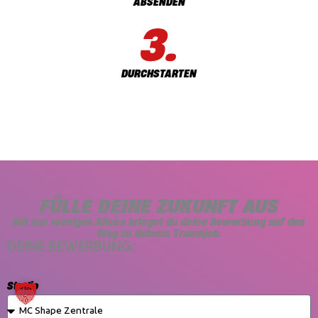
ABSENDEN
DURCHSTARTEN
FÜLLE DEINE ZUKUNFT AUS
Mit nur wenigen Klicks bringst du deine Bewerbung auf den
Weg zu deinem Traumjob.
DEINE BEWERBUNG:
Studio