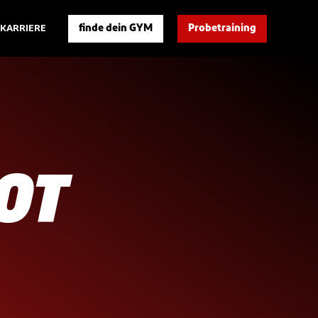
finde dein GYM
Probetraining
KARRIERE
OT