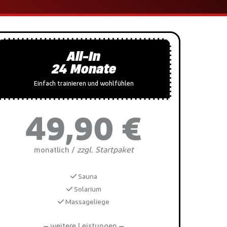
All-In
24 Monate
Einfach trainieren und wohlfühlen
49,90 €
zzgl. Startpaket
monatlich /
Sauna
Solarium
Massageliege
weitere Leistungen