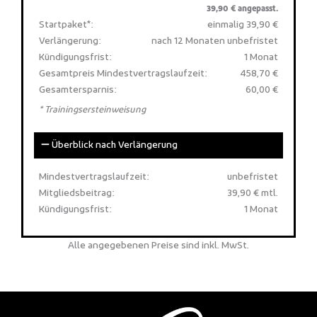
39,90 € angepasst.
Startpaket*:
einmalig 39,90 €
Verlängerung:
nach 12 Monaten unbefristet
Kündigungsfrist:
1 Monat
Gesamtpreis Mindestvertragslaufzeit:
458,70 €
Gesamtersparnis:
60,00 €
* Trainingsersteinweisung
Überblick nach Verlängerung
Mindestvertragslaufzeit:
unbefristet
Mitgliedsbeitrag:
39,90 € mtl.
Kündigungsfrist:
1 Monat
Alle angegebenen Preise sind inkl. MwSt.