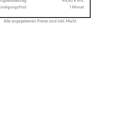
itgliedsbeitrag:
49,90 € mtl.
ündigungsfrist:
1 Monat
Alle angegebenen Preise sind inkl. MwSt.