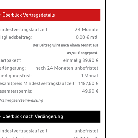
Überblick Vertragsdetails
indestvertragslaufzeit:
24 Monate
itgliedsbeitrag:
0,00 € mtl.
Der Beitrag wird nach einem Monat auf
49,90 € angepasst.
tartpaket*:
einmalig 39,90 €
erlängerung:
nach 24 Monaten unbefristet
ündigungsfrist:
1 Monat
esamtpreis Mindestvertragslaufzeit:
1.187,60 €
esamtersparnis:
49,90 €
 Trainingsersteinweisung
Überblick nach Verlängerung
indestvertragslaufzeit:
unbefristet