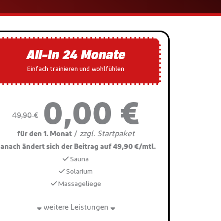
All-In 24 Monate
Einfach trainieren und wohlfühlen
0,00 €
49,90 €
zzgl. Startpaket
/
für den 1. Monat
anach ändert sich der Beitrag auf 49,90 €/mtl.
Sauna
Solarium
Massageliege
weitere Leistungen