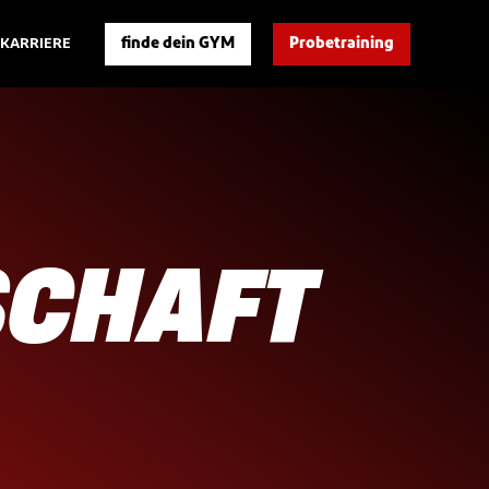
finde dein GYM
Probetraining
KARRIERE
SCHAFT