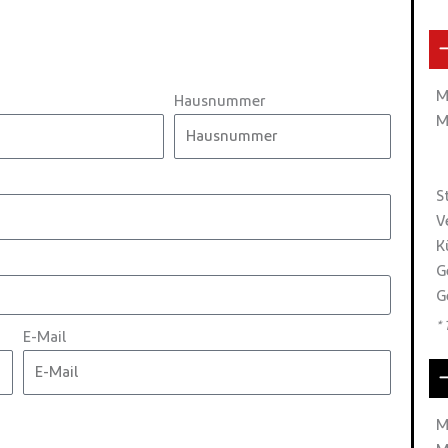
M
Hausnummer
M
S
V
K
G
G
*
E-Mail
M