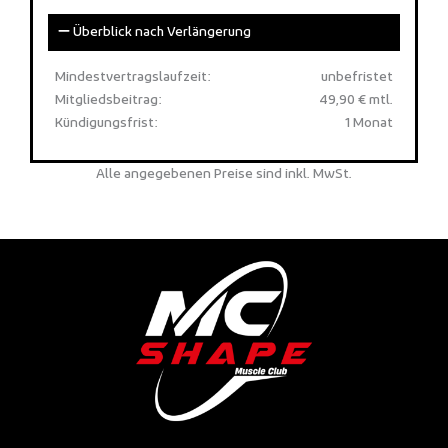
Überblick nach Verlängerung
Mindestvertragslaufzeit:
unbefristet
Mitgliedsbeitrag:
49,90 € mtl.
Kündigungsfrist:
1 Monat
Alle angegebenen Preise sind inkl. MwSt.