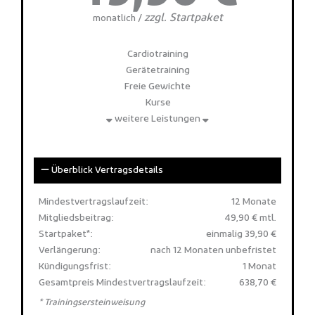
zzgl. Startpaket
monatlich /
Cardiotraining
Gerätetraining
Freie Gewichte
Kurse
weitere Leistungen
Überblick Vertragsdetails
Mindestvertragslaufzeit:
12 Monate
Mitgliedsbeitrag:
49,90 € mtl.
Startpaket*:
einmalig 39,90 €
Verlängerung:
nach 12 Monaten unbefristet
Kündigungsfrist:
1 Monat
Gesamtpreis Mindestvertragslaufzeit:
638,70 €
* Trainingsersteinweisung