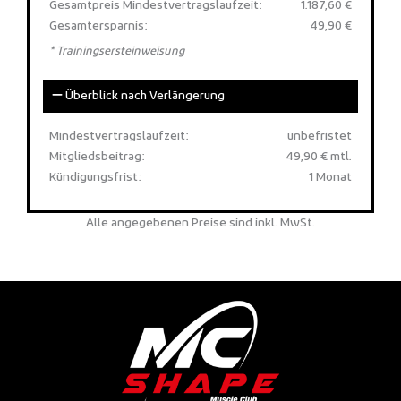
Gesamtpreis Mindestvertragslaufzeit:
1.187,60 €
Gesamtersparnis:
49,90 €
* Trainingsersteinweisung
Überblick nach Verlängerung
Mindestvertragslaufzeit:
unbefristet
Mitgliedsbeitrag:
49,90 € mtl.
Kündigungsfrist:
1 Monat
Alle angegebenen Preise sind inkl. MwSt.