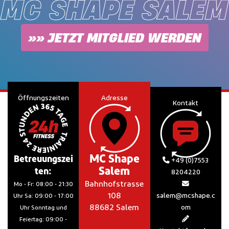
MC SHAPE SALEM
»» JETZT MITGLIED WERDEN
Öffnungszeiten
Adresse
Kontakt
MC Shape
Betreuungszei
+49 (0)7553
Salem
ten:
8204220
Bahnhofstrasse
Mo - Fr: 08:00 - 21:30
108
salem@mcshape.c
Uhr Sa: 09:00 - 17:00
88682 Salem
om
Uhr Sonntag und
Feiertag: 09:00 -