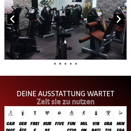
DEINE AUSSTATTUNG WARTET
Zeit sie zu nutzen
CAR
GER
FREI
KUR
FIVE
FUN
MIL
VIB
GRA
MIN
DIOT
ÄTE
E
SE
CTIO
ON
RATI
TIS
ERA