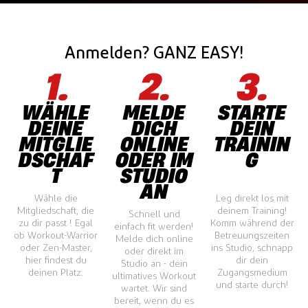
Anmelden? GANZ EASY!
WÄHLE
MELDE
STARTE
DEINE
DICH
DEIN
MITGLIE
ONLINE
TRAININ
DSCHAF
ODER IM
G
T
STUDIO
AN
Wähle die
Leg direkt los mit
Mitgliedschaft, die
deinem Training!
Schnell und
zu dir passt ! Egal
Komm während der
einfach fit werden!
ob Workout-Warrior
Betreuungszeiten
Melde dich online
oder Zen-Master,
ins Studio, schnapp
oder direkt im
hier findest du
dir dein
Studio an - dein
deinen Platz.
Zugangsmedium
ultimatives Workout
und starte durch!
wartet. Wir sind
bereit, wenn du es