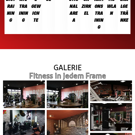
RAI
TRA
GEW
NAL
ZIRK
ONS
WLA
LGE
NIN
ININ
ICH
ARE
EL
TRA
N
TRÄ
G
G
TE
A
ININ
NKE
G
GALERIE
Fitness in jedem Frame