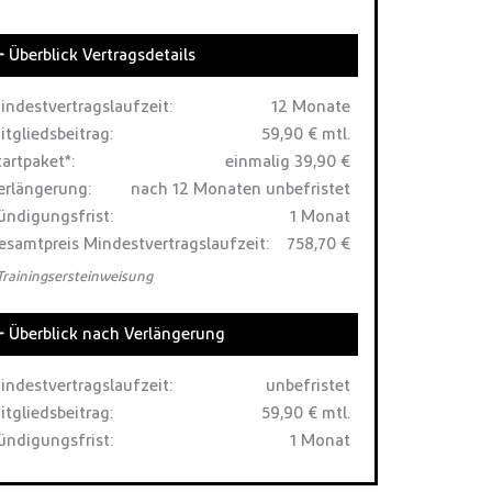
Überblick Vertragsdetails
indestvertragslaufzeit:
12 Monate
itgliedsbeitrag:
59,90 € mtl.
tartpaket*:
einmalig 39,90 €
erlängerung:
nach 12 Monaten unbefristet
ündigungsfrist:
1 Monat
esamtpreis Mindestvertragslaufzeit:
758,70 €
 Trainingsersteinweisung
Überblick nach Verlängerung
indestvertragslaufzeit:
unbefristet
itgliedsbeitrag:
59,90 € mtl.
ündigungsfrist:
1 Monat