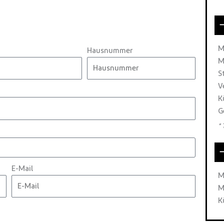
M
Hausnummer
M
S
V
K
G
*
E-Mail
M
M
K