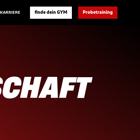
finde dein GYM
Probetraining
KARRIERE
SCHAFT