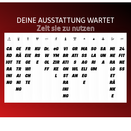
DEINE AUSSTATTUNG WARTET
Zeit sie zu nutzen
CA
GE
FR
KU
Dr.
eG
VI
GR
MA
SO
SA
MI
24
RD
RÄ
EIE
RS
W
YM
BR
ATI
SS
LA
UN
NE
FIT
IOT
TE
GE
E
OL
ZIR
ATI
S
AG
RI
A
RA
NE
RA
TR
WI
FF
KE
ON
WL
ELI
UM
LG
SS
INI
AI
CH
L
ST
AN
EG
ET
NG
NI
TE
RA
E
RÄ
NG
INI
NK
NG
E