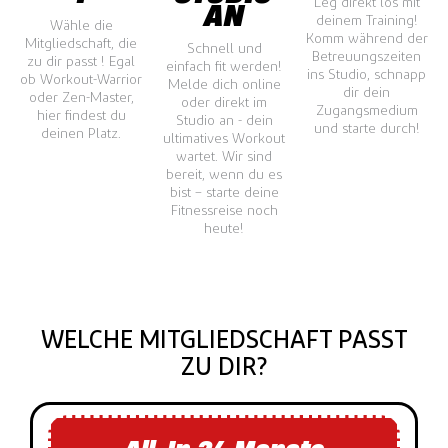
Leg direkt los mit
AN
deinem Training!
Wähle die
Komm während der
Mitgliedschaft, die
Schnell und
Betreuungszeiten
zu dir passt ! Egal
einfach fit werden!
ins Studio, schnapp
ob Workout-Warrior
Melde dich online
dir dein
oder Zen-Master,
oder direkt im
Zugangsmedium
hier findest du
Studio an - dein
und starte durch!
deinen Platz.
ultimatives Workout
wartet. Wir sind
bereit, wenn du es
bist – starte deine
Fitnessreise noch
heute!
WELCHE MITGLIEDSCHAFT PASST
ZU DIR?