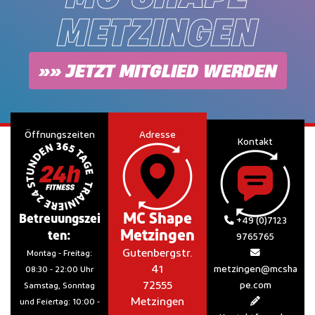
METZINGEN
»» JETZT MITGLIED WERDEN
Öffnungszeiten
Adresse
Kontakt
MC Shape
Betreuungszei
+49 (0)7123
Metzingen
ten:
9765765
Gutenbergstr.
Montag - Freitag:
41
metzingen@mcsha
08:30 - 22:00 Uhr
72555
pe.com
Samstag, Sonntag
Metzingen
und Feiertag: 10:00 -