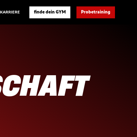
finde dein GYM
Probetraining
KARRIERE
SCHAFT