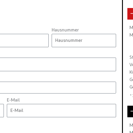
M
Hausnummer
M
S
V
K
G
G
*
E-Mail
M
M