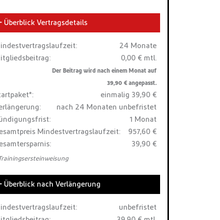
Überblick Vertragsdetails
indestvertragslaufzeit:
24 Monate
itgliedsbeitrag:
0,00 € mtl.
Der Beitrag wird nach einem Monat auf
39,90 € angepasst.
tartpaket*:
einmalig 39,90 €
erlängerung:
nach 24 Monaten unbefristet
ündigungsfrist:
1 Monat
esamtpreis Mindestvertragslaufzeit:
957,60 €
esamtersparnis:
39,90 €
 Trainingsersteinweisung
Überblick nach Verlängerung
indestvertragslaufzeit:
unbefristet
itgliedsbeitrag:
39,90 € mtl.