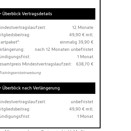
Überblick Vertragsdetails
indestvertragslaufzeit:
12 Monate
itgliedsbeitrag:
49,90 € mtl.
tartpaket*:
einmalig 39,90 €
erlängerung:
nach 12 Monaten unbefristet
ündigungsfrist:
1 Monat
esamtpreis Mindestvertragslaufzeit:
638,70 €
 Trainingsersteinweisung
Überblick nach Verlängerung
indestvertragslaufzeit:
unbefristet
itgliedsbeitrag:
49,90 € mtl.
ündigungsfrist:
1 Monat