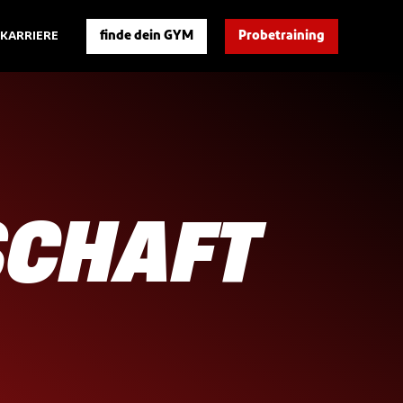
finde dein GYM
Probetraining
KARRIERE
SCHAFT