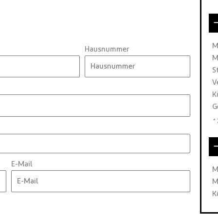
M
Hausnummer
M
S
V
K
G
*
E-Mail
M
M
K