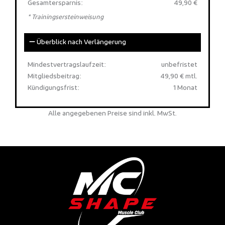
Gesamtersparnis:
49,90 €
* Trainingsersteinweisung
Überblick nach Verlängerung
Mindestvertragslaufzeit:
unbefristet
Mitgliedsbeitrag:
49,90 € mtl.
Kündigungsfrist:
1 Monat
Alle angegebenen Preise sind inkl. MwSt.