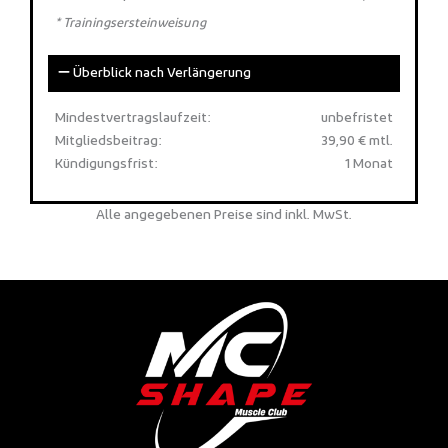
* Trainingsersteinweisung
Überblick nach Verlängerung
Mindestvertragslaufzeit:
unbefristet
Mitgliedsbeitrag:
39,90 € mtl.
Kündigungsfrist:
1 Monat
Alle angegebenen Preise sind inkl. MwSt.