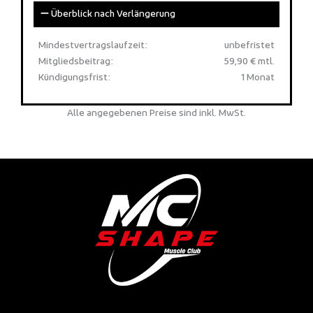
Überblick nach Verlängerung
Mindestvertragslaufzeit:
unbefristet
Mitgliedsbeitrag:
59,90 € mtl.
Kündigungsfrist:
1 Monat
Alle angegebenen Preise sind inkl. MwSt.