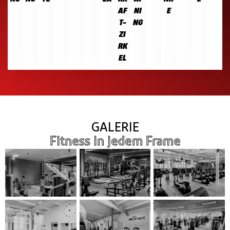
AF
NI
E
T-
NG
ZI
RK
EL
GALERIE
Fitness in jedem Frame