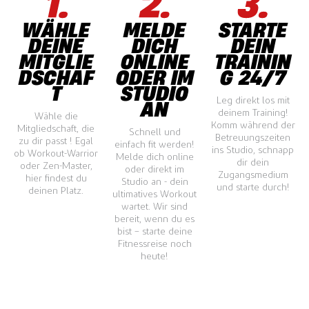
WÄHLE
MELDE
STARTE
DEINE
DICH
DEIN
MITGLIE
ONLINE
TRAININ
DSCHAF
ODER IM
G 24/7
T
STUDIO
Leg direkt los mit
AN
deinem Training!
Wähle die
Komm während der
Mitgliedschaft, die
Schnell und
Betreuungszeiten
zu dir passt ! Egal
einfach fit werden!
ins Studio, schnapp
ob Workout-Warrior
Melde dich online
dir dein
oder Zen-Master,
oder direkt im
Zugangsmedium
hier findest du
Studio an - dein
und starte durch!
deinen Platz.
ultimatives Workout
wartet. Wir sind
bereit, wenn du es
bist – starte deine
Fitnessreise noch
heute!