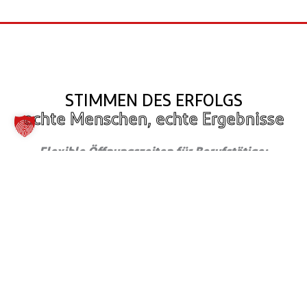
STIMMEN DES ERFOLGS
echte Menschen, echte Ergebnisse
Flexible Öffnungszeiten für Berufstätige:
"Als Berufstätiger schätze ich die langen
Öffnungszeiten sehr. Ich kann trainieren,
wann immer es in meinen Zeitplan passt,
ohne Stress."
Karl-Uwe
37 Jahre