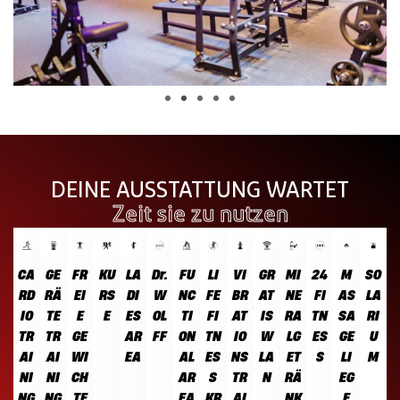
DEINE AUSSTATTUNG WARTET
Zeit sie zu nutzen
CA
GE
FR
KU
LA
Dr.
FU
LI
VI
GR
MI
24
M
SO
RD
RÄ
EI
RS
DI
W
NC
FE
BR
AT
NE
FI
AS
LA
IO
TE
E
E
ES
OL
TI
FI
AT
IS
RA
TN
SA
RI
TR
TR
GE
AR
FF
ON
TN
IO
W
LG
ES
GE
U
AI
AI
WI
EA
AL
ES
NS
LA
ET
S
LI
M
NI
NI
CH
AR
S
TR
N
RÄ
EG
NG
NG
TE
EA
KR
AI
NK
E