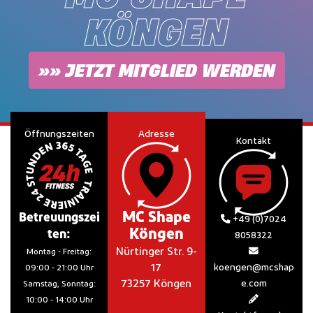
KÖNGEN
»» JETZT MITGLIED WERDEN
Öffnungszeiten
Adresse
Kontakt
MC Shape
Betreuungszei
+49 (0)7024
Köngen
ten:
8058322
Nürtinger Str. 9-
Montag - Freitag:
17
koengen@mcshap
09:00 - 21:00 Uhr
73257 Köngen
e.com
Samstag, Sonntag:
10:00 - 14:00 Uhr