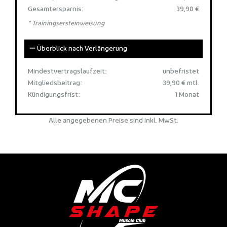
Gesamtersparnis:
39,90 €
* Trainingsersteinweisung
Überblick nach Verlängerung
Mindestvertragslaufzeit:
unbefristet
Mitgliedsbeitrag:
39,90 € mtl.
Kündigungsfrist:
1 Monat
Alle angegebenen Preise sind inkl. MwSt.