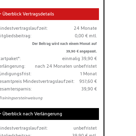
Überblick Vertragsdetails
indestvertragslaufzeit:
24 Monate
itgliedsbeitrag:
0,00 € mtl.
Der Beitrag wird nach einem Monat auf
39,90 € angepasst.
tartpaket*:
einmalig 39,90 €
erlängerung:
nach 24 Monaten unbefristet
ündigungsfrist:
1 Monat
esamtpreis Mindestvertragslaufzeit:
957,60 €
esamtersparnis:
39,90 €
 Trainingsersteinweisung
Überblick nach Verlängerung
indestvertragslaufzeit:
unbefristet
itgliedsbeitrag:
39,90 € mtl.