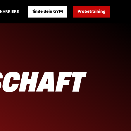
finde dein GYM
Probetraining
KARRIERE
SCHAFT