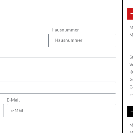
M
Hausnummer
M
S
V
K
G
G
*
E-Mail
M
M