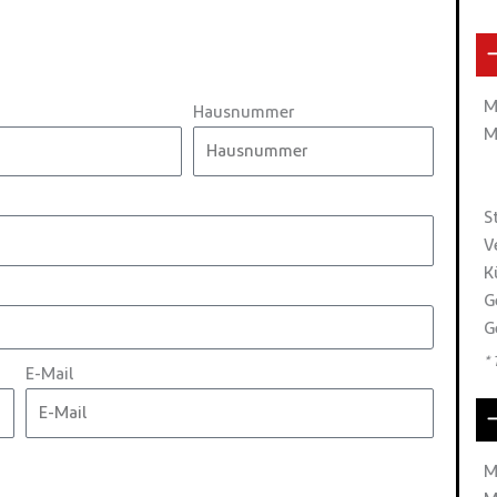
M
Hausnummer
M
S
V
K
G
G
*
E-Mail
M