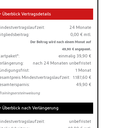
Überblick Vertragsdetails
indestvertragslaufzeit:
24 Monate
itgliedsbeitrag:
0,00 € mtl.
Der Beitrag wird nach einem Monat auf
49,90 € angepasst.
tartpaket*:
einmalig 39,90 €
erlängerung:
nach 24 Monaten unbefristet
ündigungsfrist:
1 Monat
esamtpreis Mindestvertragslaufzeit:
1.187,60 €
esamtersparnis:
49,90 €
 Trainingsersteinweisung
Überblick nach Verlängerung
indestvertragslaufzeit:
unbefristet