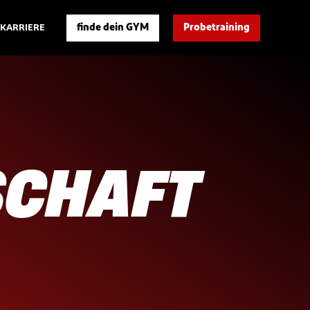
finde dein GYM
Probetraining
KARRIERE
SCHAFT