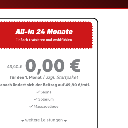
All-In 24 Monate
Einfach trainieren und wohlfühlen
0,00 €
49,90 €
zzgl. Startpaket
/
für den 1. Monat
anach ändert sich der Beitrag auf 49,90 €/mtl.
Sauna
Solarium
Massageliege
weitere Leistungen