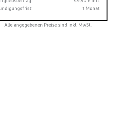
itgliedsbeitrag:
49,90 € mtl.
ündigungsfrist:
1 Monat
Alle angegebenen Preise sind inkl. MwSt.