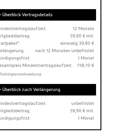
Überblick Vertragsdetails
indestvertragslaufzeit:
12 Monate
itgliedsbeitrag:
59,90 € mtl.
tartpaket*:
einmalig 39,90 €
erlängerung:
nach 12 Monaten unbefristet
ündigungsfrist:
1 Monat
esamtpreis Mindestvertragslaufzeit:
758,70 €
 Trainingsersteinweisung
Überblick nach Verlängerung
indestvertragslaufzeit:
unbefristet
itgliedsbeitrag:
59,90 € mtl.
ündigungsfrist:
1 Monat