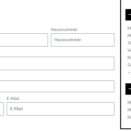
M
Hausnummer
M
S
V
K
G
*
E-Mail
M
M
K