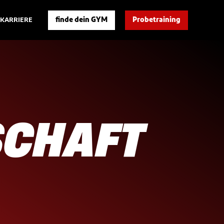
finde dein GYM
Probetraining
KARRIERE
SCHAFT