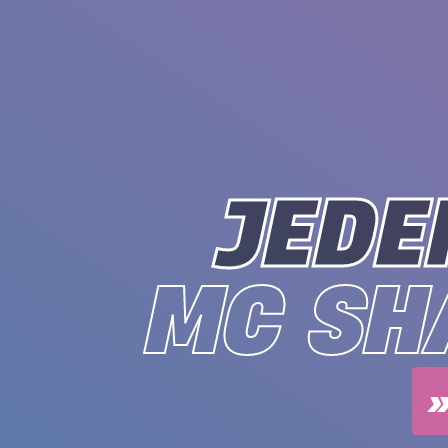
JEDE
MC SH
»