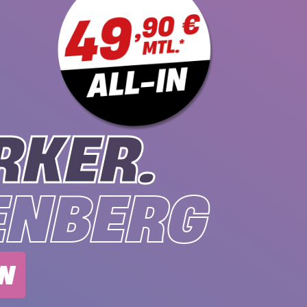
RKER.
ENBERG
EN