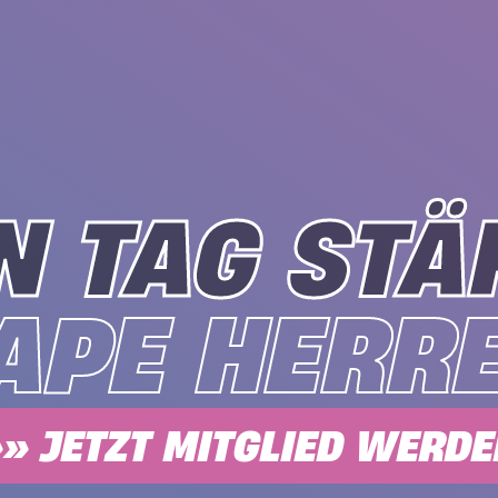
N TAG STÄ
APE HERR
» JETZT MITGLIED WERD