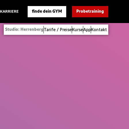
finde dein GYM
Probetraining
KARRIERE
Tarife / Preise
Kurse
App
Kontakt
Studio: Herrenberg