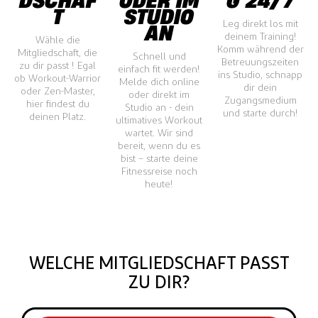
DSCHAF
ODER IM
G 24/7
T
STUDIO
Leg direkt los mit
AN
deinem Training!
Wähle die
Komm während der
Mitgliedschaft, die
Schnell und
Betreuungszeiten
zu dir passt ! Egal
einfach fit werden!
ins Studio, schnapp
ob Workout-Warrior
Melde dich online
dir dein
oder Zen-Master,
oder direkt im
Zugangsmedium
hier findest du
Studio an - dein
und starte durch!
deinen Platz.
ultimatives Workout
wartet. Wir sind
bereit, wenn du es
bist – starte deine
Fitnessreise noch
heute!
WELCHE MITGLIEDSCHAFT PASST
ZU DIR?