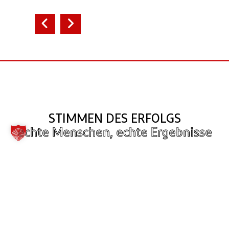
STIMMEN DES ERFOLGS
echte Menschen, echte Ergebnisse
Flexible Öffnungszeiten für Berufstätige:
"Als Berufstätiger schätze ich die langen
Öffnungszeiten sehr. Ich kann trainieren,
wann immer es in meinen Zeitplan passt,
ohne Stress."