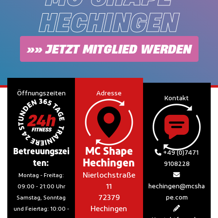
HECHINGEN
»» JETZT MITGLIED WERDEN
Öffnungszeiten
Adresse
Kontakt
MC Shape
Betreuungszei
+49 (0)7471
Hechingen
ten:
9108228
Nierlochstraße
Montag - Freitag:
11
hechingen@mcsha
09:00 - 21:00 Uhr
72379
pe.com
Samstag, Sonntag
Hechingen
und Feiertag: 10:00 -