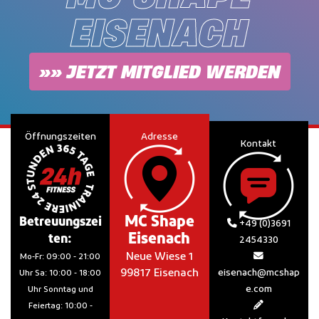
EISENACH
»» JETZT MITGLIED WERDEN
Öffnungszeiten
Adresse
Kontakt
MC Shape
Betreuungszei
+49 (0)3691
Eisenach
ten:
2454330
Neue Wiese 1
Mo-Fr: 09:00 - 21:00
99817 Eisenach
eisenach@mcshap
Uhr Sa: 10:00 - 18:00
e.com
Uhr Sonntag und
Feiertag: 10:00 -