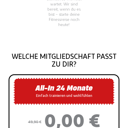
wartet. Wir sind
bereit, wenn du es
bist – starte deine
Fitnessreise noch
heute!
WELCHE MITGLIEDSCHAFT PASST
ZU DIR?
All-In 24 Monate
Einfach trainieren und wohlfühlen
0,00 €
49,90 €