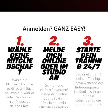
Anmelden? GANZ EASY!
WÄHLE
MELDE
STARTE
DEINE
DICH
DEIN
MITGLIE
ONLINE
TRAININ
DSCHAF
ODER IM
G 24/7
T
STUDIO
Leg direkt los mit
AN
deinem Training!
Wähle die
Komm während der
Mitgliedschaft, die
Schnell und
Betreuungszeiten
zu dir passt ! Egal
einfach fit werden!
ins Studio, schnapp
ob Workout-Warrior
Melde dich online
dir dein
oder Zen-Master,
oder direkt im
Zugangsmedium
hier findest du
Studio an - dein
und starte durch!
deinen Platz.
ultimatives Workout