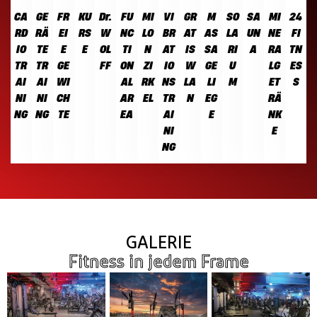
CA
GE
FR
KU
Dr.
FU
MI
VI
GR
M
SO
SA
MI
24
RD
RÄ
EI
RS
W
NC
LO
BR
AT
AS
LA
UN
NE
FI
IO
TE
E
E
OL
TI
N
AT
IS
SA
RI
A
RA
TN
TR
TR
GE
FF
ON
ZI
IO
W
GE
U
LG
ES
AI
AI
WI
AL
RK
NS
LA
LI
M
ET
S
NI
NI
CH
AR
EL
TR
N
EG
RÄ
NG
NG
TE
EA
AI
E
NK
NI
E
NG
GALERIE
Fitness in jedem Frame