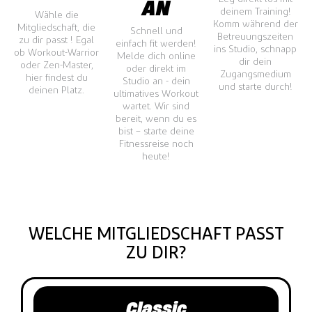
AN
deinem Training!
Wähle die
Komm während der
Mitgliedschaft, die
Schnell und
Betreuungszeiten
zu dir passt ! Egal
einfach fit werden!
ins Studio, schnapp
ob Workout-Warrior
Melde dich online
dir dein
oder Zen-Master,
oder direkt im
Zugangsmedium
hier findest du
Studio an - dein
und starte durch!
deinen Platz.
ultimatives Workout
wartet. Wir sind
bereit, wenn du es
bist – starte deine
Fitnessreise noch
heute!
WELCHE MITGLIEDSCHAFT PASST
ZU DIR?
Classic