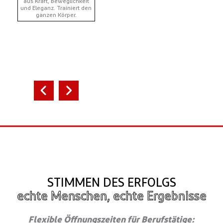
aus Kraft, Beweglichkeit
20:00 - 21:00 Uhr
und Eleganz. Trainiert den
Bauch
ganzen Körper.
Functional
Trainer: 
Training
Workout zu
Straffung d
Trainerin: Moni Intensives
Ganzkörpertraining mit
CrossFit- & HYROX-Elementen
für Kraft und Ausdauer.
STIMMEN DES ERFOLGS
echte Menschen, echte Ergebnisse
Flexible Öffnungszeiten für Berufstätige: