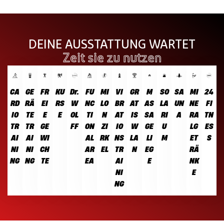
DEINE AUSSTATTUNG WARTET
Zeit sie zu nutzen
CA
GE
FR
KU
Dr.
FU
MI
VI
GR
M
SO
SA
MI
24
RD
RÄ
EI
RS
W
NC
LO
BR
AT
AS
LA
UN
NE
FI
IO
TE
E
E
OL
TI
N
AT
IS
SA
RI
A
RA
TN
TR
TR
GE
FF
ON
ZI
IO
W
GE
U
LG
ES
AI
AI
WI
AL
RK
NS
LA
LI
M
ET
S
NI
NI
CH
AR
EL
TR
N
EG
RÄ
NG
NG
TE
EA
AI
E
NK
NI
E
NG