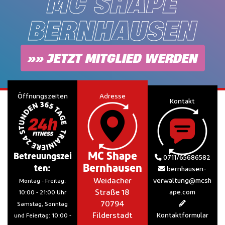
MC SHAPE
BERNHAUSEN
»» JETZT MITGLIED WERDEN
Öffnungszeiten
Adresse
Kontakt
MC Shape
Betreuungszei
0711/65686582
Bernhausen
ten:
bernhausen-
Weidacher
verwaltung@mcsh
Montag - Freitag:
Straße 18
ape.com
10:00 - 21:00 Uhr
70794
Samstag, Sonntag
Filderstadt
Kontaktformular
und Feiertag: 10:00 -