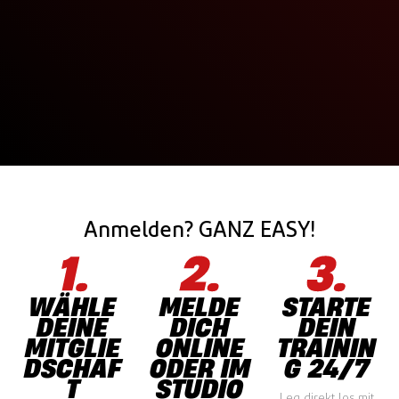
Anmelden? GANZ EASY!
WÄHLE
MELDE
STARTE
DEINE
DICH
DEIN
MITGLIE
ONLINE
TRAININ
DSCHAF
ODER IM
G 24/7
T
STUDIO
Leg direkt los mit